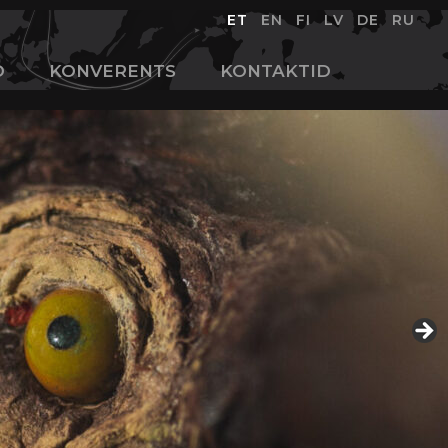
ET
EN
FI
LV
DE
RU
D
KONVERENTS
KONTAKTID