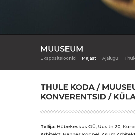
MUUSEUM
Ekspositsioonid
Majast
Ajalugu
Thul
THULE KODA / MUUSEU
KONVERENTSID / KÜL
Tellija:
Hõbekeskus OÜ, Uus tn 20, Kure
Arhitekt:
Hannes Koppel, Asum Arhitekt