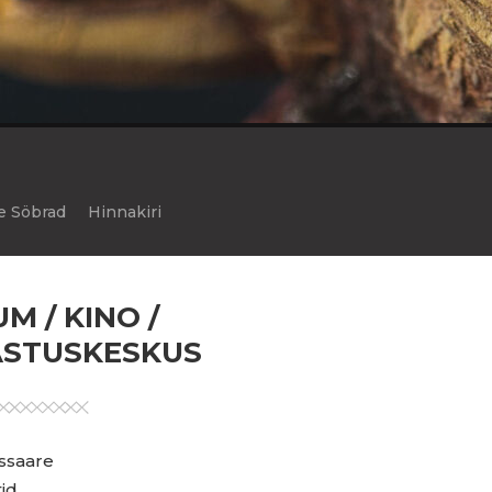
e Söbrad
Hinnakiri
M / KINO /
ASTUSKESKUS
ssaare
id