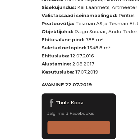
Sisekujundus:
Kai Laanmets, Artmeeter
Välisfassaadi seinamaalingud:
Piiritus
Peatöövõtja:
Tesman AS ja Tesman Ehi
Objektijuhid:
Raigo Sooäär, Ando Teder, 
Ehitusalune pind:
788 m²
Suletud netopind:
1548,8 m²
Ehitusluba:
12.07.2016
Alustamine:
2.08.2017
Kasutusluba:
17.07.2019
AVAMINE 22.07.2019
Thule Koda
Jälgi meid Facebookis
Jälgi lehte