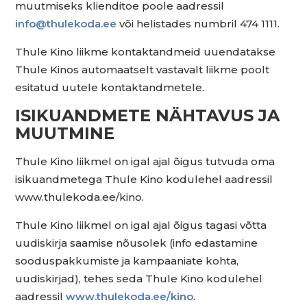
muutmiseks klienditoe poole aadressil
info@thulekoda.ee
või helistades numbril 474 1111.
Thule Kino liikme kontaktandmeid uuendatakse
Thule Kinos automaatselt vastavalt liikme poolt
esitatud uutele kontaktandmetele.
ISIKUANDMETE NÄHTAVUS JA
MUUTMINE
Thule Kino liikmel on igal ajal õigus tutvuda oma
isikuandmetega Thule Kino kodulehel aadressil
www.thulekoda.ee/kino.
Thule Kino liikmel on igal ajal õigus tagasi võtta
uudiskirja saamise nõusolek (info edastamine
sooduspakkumiste ja kampaaniate kohta,
uudiskirjad), tehes seda Thule Kino kodulehel
aadressil
www.thulekoda.ee/kino
.