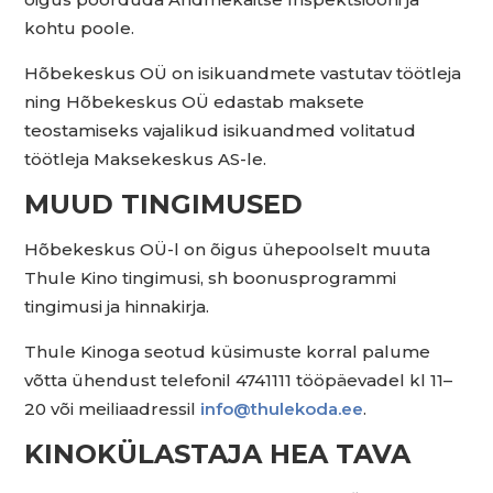
kohtu poole.
Hõbekeskus OÜ on isikuandmete vastutav töötleja
ning Hõbekeskus OÜ edastab maksete
teostamiseks vajalikud isikuandmed volitatud
töötleja Maksekeskus AS-le.
MUUD TINGIMUSED
Hõbekeskus OÜ-l on õigus ühepoolselt muuta
Thule Kino tingimusi, sh boonusprogrammi
tingimusi ja hinnakirja.
Thule Kinoga seotud küsimuste korral palume
võtta ühendust telefonil 4741111 tööpäevadel kl 11–
20 või meiliaadressil
info@thulekoda.ee
.
KINOKÜLASTAJA HEA TAVA