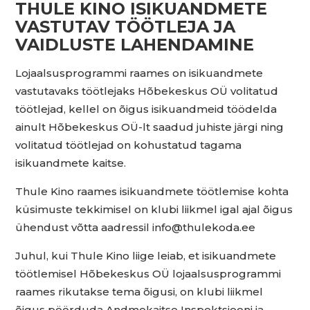
THULE KINO ISIKUANDMETE
VASTUTAV TÖÖTLEJA JA
VAIDLUSTE LAHENDAMINE
Lojaalsusprogrammi raames on isikuandmete
vastutavaks töötlejaks Hõbekeskus OÜ volitatud
töötlejad, kellel on õigus isikuandmeid töödelda
ainult Hõbekeskus OÜ-lt saadud juhiste järgi ning
volitatud töötlejad on kohustatud tagama
isikuandmete kaitse.
Thule Kino raames isikuandmete töötlemise kohta
küsimuste tekkimisel on klubi liikmel igal ajal õigus
ühendust võtta aadressil info@thulekoda.ee
Juhul, kui Thule Kino liige leiab, et isikuandmete
töötlemisel Hõbekeskus OÜ lojaalsusprogrammi
raames rikutakse tema õigusi, on klubi liikmel
õigus pöörduda Andmekaitse Inspektsiooni ja