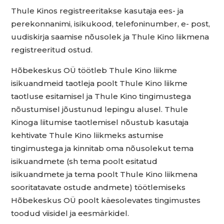
Thule Kinos registreeritakse kasutaja ees- ja
perekonnanimi, isikukood, telefoninumber, e- post,
uudiskirja saamise nõusolek ja Thule Kino liikmena
registreeritud ostud.
Hõbekeskus OÜ töötleb Thule Kino liikme
isikuandmeid taotleja poolt Thule Kino liikme
taotluse esitamisel ja Thule Kino tingimustega
nõustumisel jõustunud lepingu alusel. Thule
Kinoga liitumise taotlemisel nõustub kasutaja
kehtivate Thule Kino liikmeks astumise
tingimustega ja kinnitab oma nõusolekut tema
isikuandmete (sh tema poolt esitatud
isikuandmete ja tema poolt Thule Kino liikmena
sooritatavate ostude andmete) töötlemiseks
Hõbekeskus OÜ poolt käesolevates tingimustes
toodud viisidel ja eesmärkidel.