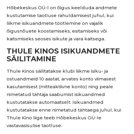
Hõbekeskus OÜ-l on õigus keelduda andmete
kustutamise taotluse rahuldamisest juhul, kui
liikme isikuandmete töötlemine on vajalik
õigusnõuete koostamiseks, esitamiseks või
kaitsmiseks seoses isikute ja vara kaitsega.
THULE KINOS ISIKUANDMETE
SÄILITAMINE
Thule Kinos säilitatakse klubi liikme isiku- ja
ostuandmeid 10 aastat, arvates konto viimasest
kasutamisest (mitteaktiivne konto) ning peale
nimetatud tähtaja saabumist isikuandmed
kustutatakse automaatselt. Isikuandmed
kustutatakse enne nimetatud tähtaega juhul, kui
Thule Kino liige teeb Hõbekeskus OÜ-le
vastavasisulise taotluse.