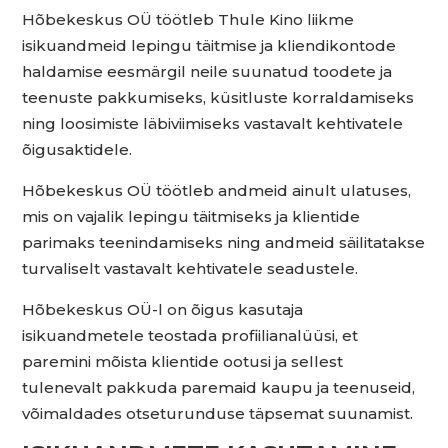
Hõbekeskus OÜ töötleb Thule Kino liikme
isikuandmeid lepingu täitmise ja kliendikontode
haldamise eesmärgil neile suunatud toodete ja
teenuste pakkumiseks, küsitluste korraldamiseks
ning loosimiste läbiviimiseks vastavalt kehtivatele
õigusaktidele.
Hõbekeskus OÜ töötleb andmeid ainult ulatuses,
mis on vajalik lepingu täitmiseks ja klientide
parimaks teenindamiseks ning andmeid säilitatakse
turvaliselt vastavalt kehtivatele seadustele.
Hõbekeskus OÜ-l on õigus kasutaja
isikuandmetele teostada profiilianalüüsi, et
paremini mõista klientide ootusi ja sellest
tulenevalt pakkuda paremaid kaupu ja teenuseid,
võimaldades otseturunduse täpsemat suunamist.