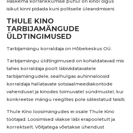
Raskema korrarikkumise puhul on kinol õigus
isikut kinni pidada kuni politseile üleandmiseni.
THULE KINO
TARBIJAMÄNGUDE
ÜLDTINGIMUSED
Tarbijamängu korraldaja on Hõbekeskus OÜ.
Tarbijamängu üldtingimused on kohaldatavad mis
tahes korraldaja poolt läbiviidatavatele
tarbijamängudele, sealhulgas auhinnaloosid
korraldaja hallatavate sotsiaalmeediakontode
vahendusel ja kinodes toimuvatel sündmustel, kui
konkreetse mängu reeglites pole sätestatud teisiti.
Thule Kino loosimängudes ei osale Thule Kino
töötajad. Loosimised viiakse läbi erapooletult ja
korrektselt. Võitjatega võetakse ühendust