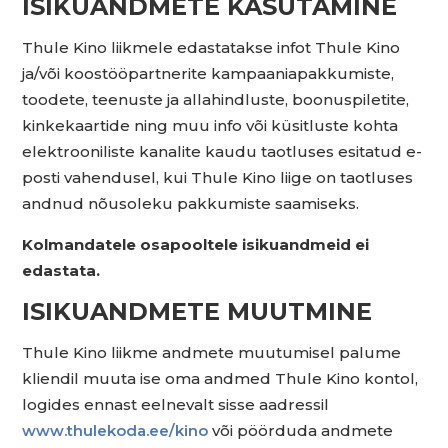
ISIKUANDMETE KASUTAMINE
Thule Kino liikmele edastatakse infot Thule Kino
ja/või koostööpartnerite kampaaniapakkumiste,
toodete, teenuste ja allahindluste, boonuspiletite,
kinkekaartide ning muu info või küsitluste kohta
elektrooniliste kanalite kaudu taotluses esitatud e-
posti vahendusel, kui Thule Kino liige on taotluses
andnud nõusoleku pakkumiste saamiseks.
Kolmandatele osapooltele isikuandmeid ei
edastata.
ISIKUANDMETE MUUTMINE
Thule Kino liikme andmete muutumisel palume
kliendil muuta ise oma andmed Thule Kino kontol,
logides ennast eelnevalt sisse aadressil
www.thulekoda.ee/kino
või pöörduda andmete