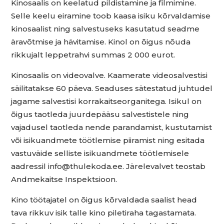
Kinosaalis on keelatud pildistamine ja filmimine.
Selle keelu eiramine toob kaasa isiku kõrvaldamise
kinosaalist ning salvestuseks kasutatud seadme
äravõtmise ja hävitamise. Kinol on õigus nõuda
rikkujalt leppetrahvi summas 2 000 eurot.
Kinosaalis on videovalve. Kaamerate videosalvestisi
säilitatakse 60 päeva. Seaduses sätestatud juhtudel
jagame salvestisi korrakaitseorganitega. Isikul on
õigus taotleda juurdepääsu salvestistele ning
vajadusel taotleda nende parandamist, kustutamist
või isikuandmete töötlemise piiramist ning esitada
vastuväide selliste isikuandmete töötlemisele
aadressil info@thulekoda.ee. Järelevalvet teostab
Andmekaitse Inspektsioon.
Kino töötajatel on õigus kõrvaldada saalist head
tava rikkuv isik talle kino piletiraha tagastamata.