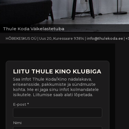
Thule Koda Väikelastetuba
HÕBEKESKUS OÜ | Uus 20, Kuressaare 93814 |
info@thulekoda.ee
|
+
LIITU THULE KINO KLUBIGA
Saa infot Thule Koda/Kino nädalakava,
eriseansside, pakkumiste ja sündmuste
kohta. Me ei jaga sinu infot kolmandatele
isikutele. Liitumise saab alati lõpetada.
E-post *
Nimi