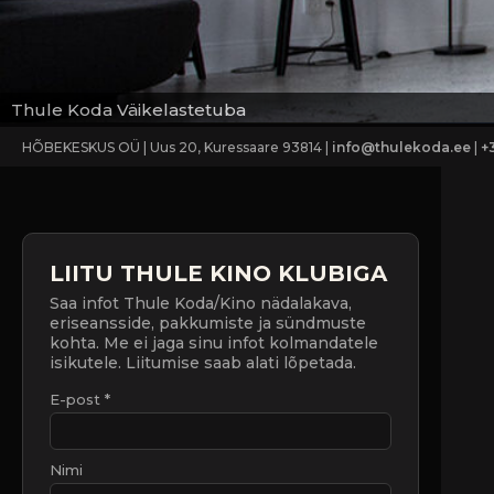
Thule Koda Väikelastetuba
HÕBEKESKUS OÜ | Uus 20, Kuressaare 93814 |
info@thulekoda.ee
|
+
LIITU THULE KINO KLUBIGA
Saa infot Thule Koda/Kino nädalakava,
eriseansside, pakkumiste ja sündmuste
kohta. Me ei jaga sinu infot kolmandatele
isikutele. Liitumise saab alati lõpetada.
E-post *
Nimi