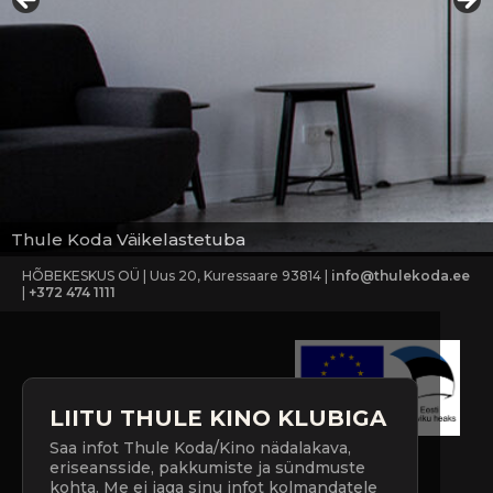
Thule Koda Väikelastetuba
HÕBEKESKUS OÜ | Uus 20, Kuressaare 93814 |
info@thulekoda.ee
|
+372 474 1111
LIITU THULE KINO KLUBIGA
Saa infot Thule Koda/Kino nädalakava,
eriseansside, pakkumiste ja sündmuste
kohta. Me ei jaga sinu infot kolmandatele