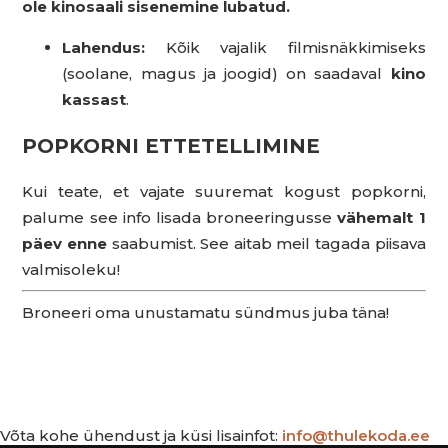
ole kinosaali sisenemine lubatud.
Lahendus:
Kõik vajalik filmisnäkkimiseks
(soolane, magus ja joogid) on saadaval
kino
kassast
.
POPKORNI ETTETELLIMINE
Kui teate, et vajate suuremat kogust popkorni,
palume see info lisada broneeringusse
vähemalt 1
päev enne
saabumist. See aitab meil tagada piisava
valmisoleku!
Broneeri oma unustamatu sündmus juba täna!
Võta kohe ühendust ja küsi lisainfot:
info@thulekoda.ee