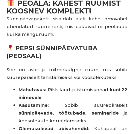
PEOALA: KAHEST RUUMIST
KOOSNEV KOMPLEKT!
Sünnipäevapakett sisaldab alati kahe omavahel
ühendatud ruumi renti, mis pakuvad nii peolauda
kui ka mänguruumi.
PEPSI SÜNNIPÄEVATUBA
(PEOSAAL)
See on avar ja mitmekülgne ruum, mis sobib
suurepäraselt tähistamiseks või koosolekuteks.
Mahutavus:
Pikk laud ja istumiskohad
kuni 22
inimesele
.
Kasutamine:
Sobib suurepäraselt
sünnipäevade, töötubade, seminaride
ja
koosolekute korraldamiseks.
Olemasolevad abivahendid:
Kohapeal on