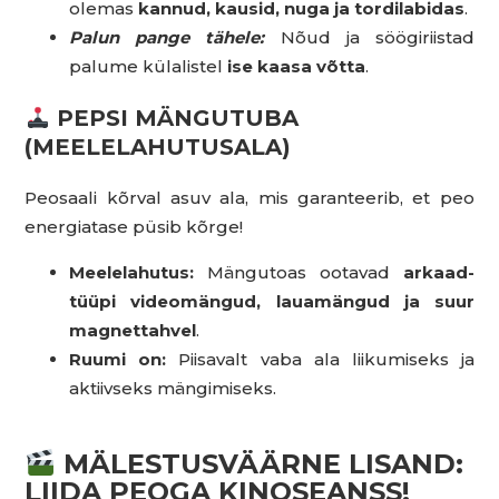
olemas
kannud, kausid, nuga ja tordilabidas
.
Palun pange tähele:
Nõud ja söögiriistad
palume külalistel
ise kaasa võtta
.
PEPSI MÄNGUTUBA
(MEELELAHUTUSALA)
Peosaali kõrval asuv ala, mis garanteerib, et peo
energiatase püsib kõrge!
Meelelahutus:
Mängutoas ootavad
arkaad-
tüüpi videomängud, lauamängud ja suur
magnettahvel
.
Ruumi on:
Piisavalt vaba ala liikumiseks ja
aktiivseks mängimiseks.
MÄLESTUSVÄÄRNE LISAND:
LIIDA PEOGA KINOSEANSS!