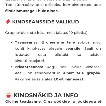
Tee sünnipäev eriti eriliseks, kombineerides peo
filmielamusega Thule Kinos
!
KINOSEANSSIDE VALIKUD
Grupi piletihindu küsi meilt (alates 10 piletist).
Tavaseanss:
Broneerime teile sobiva arvu
kohti kinokavas olevale seansile. Saali on
lubatud osta pileteid ka teistel
kinokülastajatel.
Privaatseanss:
Kogu saal (väike kinosaal
Kaali) on reserveeritud
ainult teie grupile
.
Pakume seda alates
20-st inimesest
.
KINOSNÄKID JA INFO
Oluline teadaanne:
Oma söökide ja jookidega ei