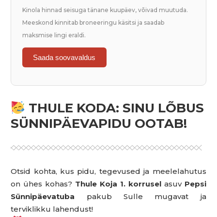
Kinola hinnad seisuga tänane kuupäev, võivad muutuda.
Meeskond kinnitab broneeringu käsitsi ja saadab
maksmise lingi eraldi.
Saada soovavaldus
THULE KODA: SINU LÕBUS
SÜNNIPÄEVAPIDU OOTAB!
Otsid kohta, kus pidu, tegevused ja meelelahutus
on ühes kohas?
Thule Koja 1. korrusel
asuv
Pepsi
Sünnipäevatuba
pakub Sulle mugavat ja
terviklikku lahendust!