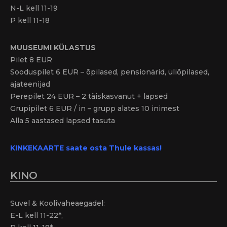
N-L kell 11-19
P kell 11-18
MUUSEUMI KÜLASTUS
Pilet 8 EUR
Sooduspilet 6 EUR – õpilased, pensionärid, üliõpilased,
ajateenijad
Perepilet 24 EUR – 2 täiskasvanut + lapsed
Grupipilet 6 EUR / in – grupp alates 10 inimest
Alla 5 aastased lapsed tasuta
KINKEKAARTE saate osta Thule kassas!
KINO
Suvel & Koolivaheaegadel:
E-L kell 11-22*,