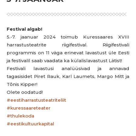
Festival algab!
5.-7. jaanuar 2024 toimub Kuressaares XVIII
harrastusteatrite riigifestival. Riigifestivali
programmis on 11 väga erinevat lavastust üle Eesti
ja festivalil saab vaadata ka külalislavastust Lätist!
Festivali lavastusi analüüsivad ja annavad
tagasisidet Piret Rauk, Karl Laumets, Margo Mitt ja
Tõnis Kipper!
Olete oodatud!
#eestiharrastusteatriteliit
#kuressaareteater
#thulekoda
#eestikultuurkapital