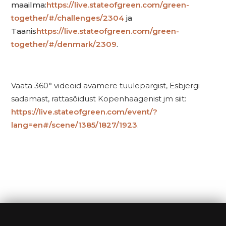
maailma:
https://live.stateofgreen.com/green-
together/#/challenges/2304
ja
Taanis
https://live.stateofgreen.com/green-
together/#/denmark/2309
.
Vaata 360° videoid avamere tuulepargist, Esbjergi
sadamast, rattasõidust Kopenhaagenist jm siit:
https://live.stateofgreen.com/event/?
lang=en#/scene/1385/1827/1923
.