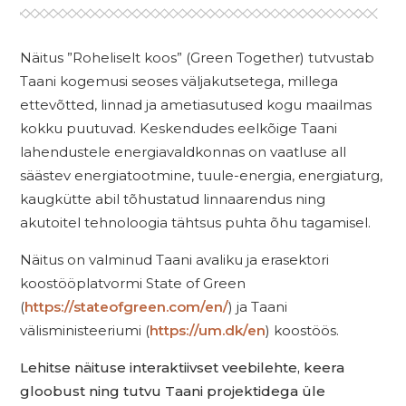
Näitus ”Roheliselt koos” (Green Together) tutvustab
Taani kogemusi seoses väljakutsetega, millega
ettevõtted, linnad ja ametiasutused kogu maailmas
kokku puutuvad. Keskendudes eelkõige Taani
lahendustele energiavaldkonnas on vaatluse all
säästev energiatootmine, tuule-energia, energiaturg,
kaugkütte abil tõhustatud linnaarendus ning
akutoitel tehnoloogia tähtsus puhta õhu tagamisel.
Näitus on valminud Taani avaliku ja erasektori
koostööplatvormi State of Green
(
https://stateofgreen.com/en/
) ja Taani
välisministeeriumi (
https://um.dk/en
) koostöös.
Lehitse näituse interaktiivset veebilehte, keera
gloobust ning tutvu Taani projektidega üle