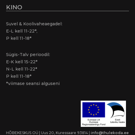
KINO
Suvel & Koolivaheaegadel:
E-L kell 11-22*,
P kell 11-18*
Sügis-Talv perioodil:
E-K kell 15-22*
N-L kell 11-22*
P kell 11-18*
*viimase seansi alguseni
HÕBEKESKUS OÜ | Uus 20, Kuressaare 93814 |
info@thulekoda.ee