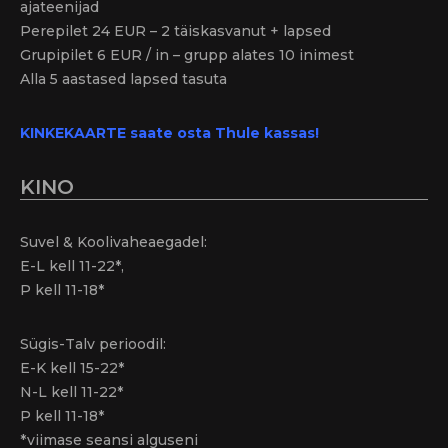
ajateenijad
Perepilet 24 EUR – 2 täiskasvanut + lapsed
Grupipilet 6 EUR / in – grupp alates 10 inimest
Alla 5 aastased lapsed tasuta
KINKEKAARTE saate osta Thule kassas!
KINO
Suvel & Koolivaheaegadel:
E-L kell 11-22*,
P kell 11-18*
Sügis-Talv perioodil:
E-K kell 15-22*
N-L kell 11-22*
P kell 11-18*
*viimase seansi alguseni