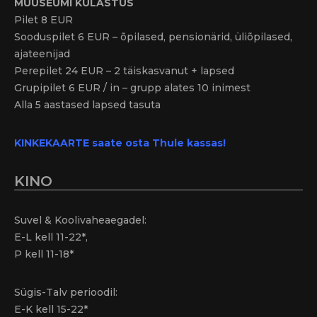
MUUSEUMI KÜLASTUS
Pilet 8 EUR
Sooduspilet 6 EUR – õpilased, pensionärid, üliõpilased,
ajateenijad
Perepilet 24 EUR – 2 täiskasvanut + lapsed
Grupipilet 6 EUR / in – grupp alates 10 inimest
Alla 5 aastased lapsed tasuta
KINKEKAARTE saate osta Thule kassas!
KINO
Suvel & Koolivaheaegadel:
E-L kell 11-22*,
P kell 11-18*
Sügis-Talv perioodil:
E-K kell 15-22*