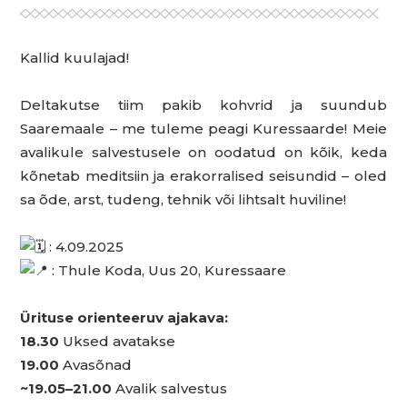
Kallid kuulajad!
Deltakutse tiim pakib kohvrid ja suundub
Saaremaale – me tuleme peagi Kuressaarde! Meie
avalikule salvestusele on oodatud on kõik, keda
kõnetab meditsiin ja erakorralised seisundid – oled
sa õde, arst, tudeng, tehnik või lihtsalt huviline!
: 4.09.2025
: Thule Koda, Uus 20, Kuressaare
Ürituse orienteeruv ajakava:
18.30
Uksed avatakse
19.00
Avasõnad
~19.05–21.00
Avalik salvestus