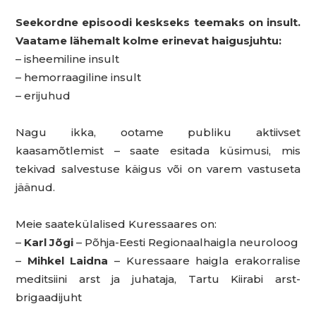
Seekordne episoodi keskseks teemaks on insult.
Vaatame lähemalt kolme erinevat haigusjuhtu:
– isheemiline insult
– hemorraagiline insult
– erijuhud
Nagu ikka, ootame publiku aktiivset
kaasamõtlemist – saate esitada küsimusi, mis
tekivad salvestuse käigus või on varem vastuseta
jäänud.
Meie saatekülalised Kuressaares on:
–
Karl Jõgi
– Põhja-Eesti Regionaalhaigla neuroloog
–
Mihkel Laidna
– Kuressaare haigla erakorralise
meditsiini arst ja juhataja, Tartu Kiirabi arst-
brigaadijuht