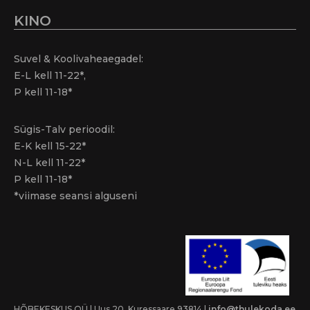
KINO
Suvel & Koolivaheaegadel:
E-L kell 11-22*,
P kell 11-18*
Sügis-Talv perioodil:
E-K kell 15-22*
N-L kell 11-22*
P kell 11-18*
*viimase seansi alguseni
HÕBEKESKUS OÜ | Uus 20, Kuressaare 93814 |
info@thulekoda.ee