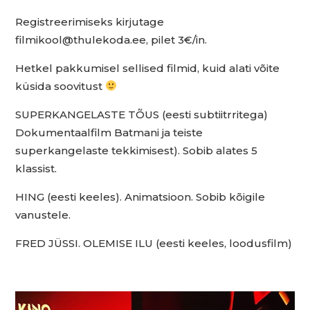
Registreerimiseks kirjutage
filmikool@thulekoda.ee, pilet 3€/in.
Hetkel pakkumisel sellised filmid, kuid alati võite
küsida soovitust
SUPERKANGELASTE TÕUS (eesti subtiitrritega)
Dokumentaalfilm Batmani ja teiste
superkangelaste tekkimisest). Sobib alates 5
klassist.
HING (eesti keeles). Animatsioon. Sobib kõigile
vanustele.
FRED JÜSSI. OLEMISE ILU (eesti keeles, loodusfilm)