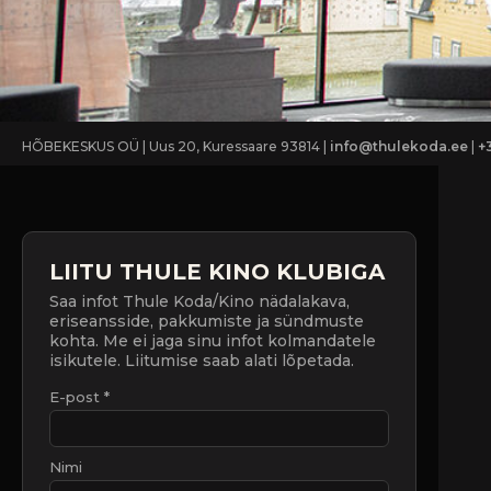
HÕBEKESKUS OÜ | Uus 20, Kuressaare 93814 |
info@thulekoda.ee
|
+
LIITU THULE KINO KLUBIGA
Saa infot Thule Koda/Kino nädalakava,
eriseansside, pakkumiste ja sündmuste
kohta. Me ei jaga sinu infot kolmandatele
isikutele. Liitumise saab alati lõpetada.
E-post *
Nimi