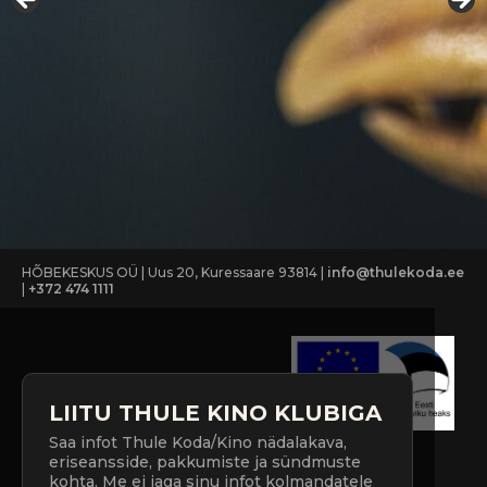
HÕBEKESKUS OÜ | Uus 20, Kuressaare 93814 |
info@thulekoda.ee
|
+372 474 1111
LIITU THULE KINO KLUBIGA
Saa infot Thule Koda/Kino nädalakava,
eriseansside, pakkumiste ja sündmuste
kohta. Me ei jaga sinu infot kolmandatele