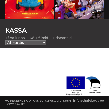
KASSA
Täna kinos
Kõik filmid
Eriseansid
HÕBEKESKUS OÜ | Uus 20, Kuressaare 93814 |
info@thulekoda.ee
|
+372 474 1111