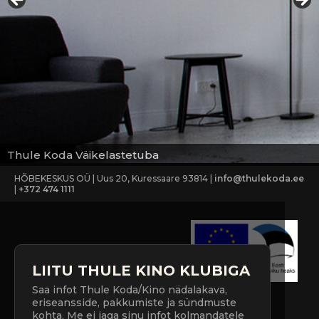
Thule Koda Väikelastetuba
HÕBEKESKUS OÜ | Uus 20, Kuressaare 93814 |
info@thulekoda.ee
|
+372 474 1111
LIITU THULE KINO KLUBIGA
Saa infot Thule Koda/Kino nädalakava,
eriseansside, pakkumiste ja sündmuste
kohta. Me ei jaga sinu infot kolmandatele