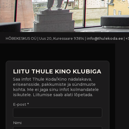
HÕBEKESKUS OÜ | Uus 20, Kuressaare 93814 |
info@thulekoda.ee
|
+
LIITU THULE KINO KLUBIGA
Saa infot Thule Koda/Kino nädalakava,
eriseansside, pakkumiste ja sündmuste
kohta. Me ei jaga sinu infot kolmandatele
isikutele. Liitumise saab alati lõpetada.
E-post *
Nimi